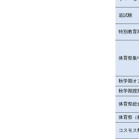
追試験
特別教育
体育祭集
秋学期オ
秋学期授
体育祭総
体育祭（
コスモス