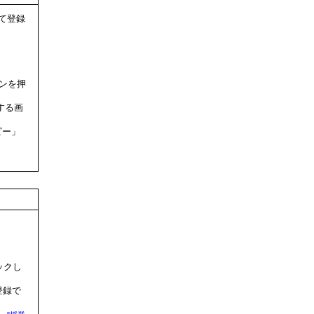
って登録
タンを押
する画
ピー」
ックし
登録で