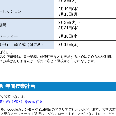
2月9日(火)
2月10日(水)～
ーセッション
3月15日(月)
3月2日(火)～
期間
3月31日(水)
パーティー
3月10日(水)
学部）・修了式（研究科）
3月12日(金)
期間とは
スや履修登録、集中講義、研修行事などを実施するために定められた期間。
て授業はありませんが、必要に応じて登校することになります。
度 年間授業計画
画を閲覧できます。
業計画（PDF）を表示する
を、Googleカレンダーや iCal対応のアプリでご利用いただけます。大学の
に必要なスケジュールを選択してダウンロードすることができますので、どう