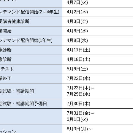
4月7日(火)
ンデマンド配信開始(2～4年生)
4月2日(木)
受講者健康診断
4月3日(金)
業開始
4月8日(水)
ンデマンド配信開始(1年生)
4月8日(水)
康診断
4月11日(土)
康診断
4月18日(土)
力テスト
5月9日(土)
業終了
7月22日(水)
7月23日(木)～
期試験・補講期間
7月29日(水)
期試験・補講期間予備日
7月30日(木)
7月31日(金)～
9月1日(火)
8月3日(月)～
ッション