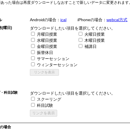
があった場合は再度ダウンロードしなおすことで新しいデータに変更されます
Androidの場合：
ical
iPhoneの場合：
webcal方式
ル
(曜日)
ダウンロードしたい項目を選択してください。
月曜日授業
火曜日授業
水曜日授業
木曜日授業
金曜日授業
補講日
振替休日
サマーセッション
ウィンターセッション
グ・科目試験
ダウンロードしたい項目を選択してください。
スクーリング
科目試験
idの場合