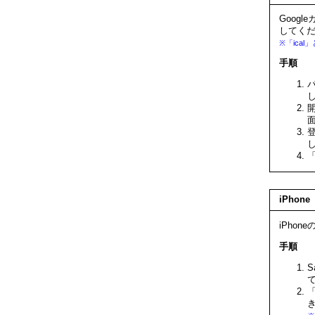
Goog
してく
※「ic
手順
iPhon
iPho
手順
S