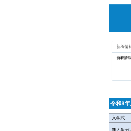
新着情
新着情
令和8年
入学式
新入生ガ