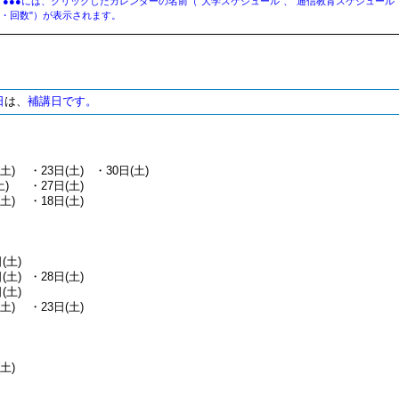
 ●●●には、クリックしたカレンダーの名前（"大学スケジュール"、"通信教育スケジュール"
・回数"）が表示されます。
日
は、
補講日です。
土)
・
23日(土)
・
30日(土)
土)
・
27日(土)
土)
・
18日(土)
(土)
(土)
・
28日(土)
(土)
土)
・
23日(土)
土)