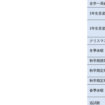
全学一斉
1年生音
1年生音
クリスマ
冬季休暇
秋学期授
秋学期定
秋学期定
春季休暇
追試験