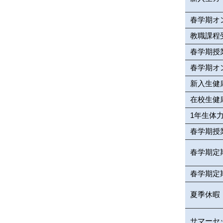
春学期オ
教職課程
春学期授
春学期オ
新入生健
在校生健
1年生体
春学期授
春学期定
春学期定
夏季休暇
サマーセ